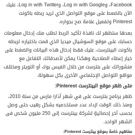
Facebook، وLog in with Google، وLog in with Twitter، عليك
الآن بالضعط على موقع التواصل الذي تريد ربطه باكونت
Pinterest وتفعيل علامة صح بجواره.
بعدها ستظهر لك نافذة تأكيد الربط تطلب منك إدخال معلومات
حسابك على موقع السوشيال ميديا الذي قمت باختياره لربطه
باكونت البينترست، عليك فقط إدخال هذه البيانات والضغط على
خيار إعطاء الصلاحية وهكذا يمكن لأصدقائك التفاعل مع
منشوراتك على بنترست من خلال الفيس بوك أو التويتر ومختلف
مواقع التواصل الإجتماعي الأخرى بكل سهولة.
متى ظهر موقع البينترست Pinterest:
ظهر برنامج بنترست على في شهر آذار/ مارس من سنة 2010،
ومنذ ذلك الوقت ازداد عدد مستخدميه بشكل رهيب حتى وصل
بحسب آخر إحصائيةٍ لشركة بينترست إلى 250 مليون شخص فى
الشهر الواحد.
مفاهيم خاصة بموقع بينترست Pinterest: