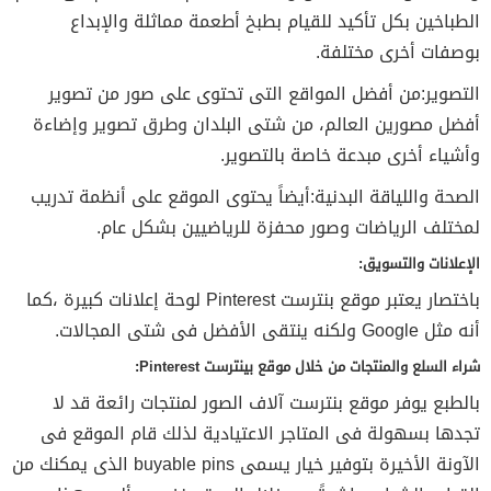
الطباخين بكل تأكيد للقيام بطبخ أطعمة مماثلة والإبداع
بوصفات أخرى مختلفة.
التصوير:من أفضل المواقع التى تحتوى على صور من تصوير
أفضل مصورين العالم، من شتى البلدان وطرق تصوير وإضاءة
وأشياء أخرى مبدعة خاصة بالتصوير.
الصحة واللياقة البدنية:أيضاً يحتوى الموقع على أنظمة تدريب
لمختلف الرياضات وصور محفزة للرياضيين بشكل عام.
الإعلانات والتسويق:
باختصار يعتبر موقع بنترست Pinterest لوحة إعلانات كبيرة ،كما
أنه مثل Google ولكنه ينتقى الأفضل فى شتى المجالات.
شراء السلع والمنتجات من خلال موقع بينترست Pinterest:
بالطبع يوفر موقع بنترست آلاف الصور لمنتجات رائعة قد لا
تجدها بسهولة فى المتاجر الاعتيادية لذلك قام الموقع فى
الآونة الأخيرة بتوفير خيار يسمى buyable pins الذى يمكنك من