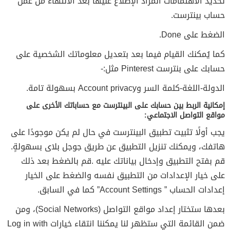
تحديد الاهتمامات المراد الإطلاع عليها بعد الانتهاء من عمل
حساب بينترست.
الضغط على Done.
كما يُمكنك القيام فيما بعد بتعديل معلوماتك الشخصية على
حسابك على بنترست Pinterest مثل:-
الدولة-اللغة-كلمة السر وAccount privacy بسهولة تامة.
إمكانية الربط بين حسابك على البينترست مع حساباتك الأخرى على
مواقع التواصل الاجتماعي:
يجب أولًا تثبيت تطبيق البينترست في حال لم يكن موجودًا على
هاتفك، ويمكنك تنزيل التطبيق عن طريق جوجل بلاى بسهولةٍ.
قم بفتح التطبيق وإدخال بياناتك عليه .قم بالضغط بعد ذلك
على خيار الإعدادات من التطبيق نفسه والضغط على الخيار
إعدادات الحساب ” Account Settings” كما في السابق.
بعدها ستختار إعداد مواقع التواصل (Social Networks)، ومن
ضمن القائمة التي ستظهر لنا يمكننا انتقاء خيارات Log in with