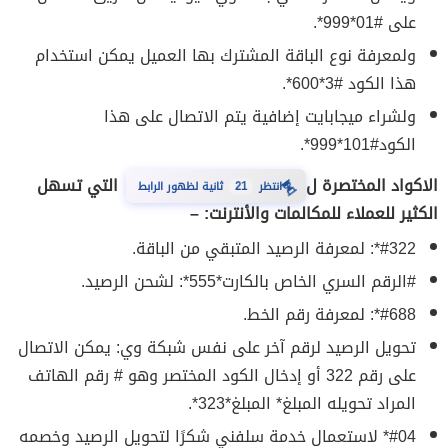
على #01*999*.
ولمعرفة نوع الباقة المشترك بها العميل يمكن استخدام
هذا الكود #3*600*.
ولشراء ميجابايت إضافية يتم الاتصال على هذا
الكود#101*999*.
⏳
الاكواد المختصرة ل
التي تسهل
انتظر
21
ثانية لظهور الرابط
الكثير للعملاء للمكالمات والأنترنت: –
#322*: لمعرفة الرصيد المتبقي من الباقة.
#الرقم السري الخاص بالكارت*555*: لشحن الرصيد.
#688*: لمعرفة رقم الخط.
تحويل الرصيد لرقم آخر على نفس شبكة وي: يمكن الاتصال
على رقم 322 أو إدخال الكود المختصر وهو # رقم الهاتف
المراد تحويله المبلغ* المبلغ*323*.
#04* لاستعمال خدمة سلفني شكرًا لتحويل الرصيد وخصمه