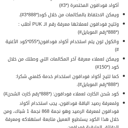
أكواد فودافون المختصرة (*3#)
ويمكن الاحتفاظ بالمكالمات من خلال كود(*888*3#).
وتتيح فودافون لعملائها معرفة رقم الـ PUK أطلب :
(*888*رقم الموبايل#)
والكول تون يتم استخدام أكواد فودافون(*055*كود الأغنية
#)
ويمكن لعملاء معرفة آخر المكالمات التي وصلتك من خلال
كود (*150#)
كما تتيح أكواد فودافون استخدام خدمة كلمني شكرا:
(*888*رقم الموبايل#).
كود شحن الكارت لعملاء فودافون: (*888*رقم كارت الشحن#)
ولمعرفة رصيد الباقة فودافون، يجب استخدام أكواد
فودافون لمعرفة الرصيد وهو نجمة 868 نجمة 1 شباك، ومن
خلال هذا الكود يستطيع العميل متابعة استهلاكه ومعرفة
الدقائق المتبقية فودافون.