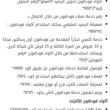
أكواد فودافون تحويل الرصيد #المبلغ*الرقم المحول
إليه*2*868*.
رقم خدمة عملاء فودافون من خلال الاتصال بـ
لمعرفة الرصيد المتبقي يمكنك استخدام أكواد فودافون :
1#*868*.
خدمة كلمني شكراً المقدمة من فودافون أول رسالتين مجاناً
و 10 .قروش من المرة الثالثة و 15 قرش لأي شبكة أخرى
ويمكنك استخدامها من خلال أكواد فودافون: #رقم
الموبايل*505*.
للوصول لقائمة خدمات فودافون عن طريق كود :888#*.
لعملاء فودافون كاش يمكنهم استخدام كود: 7001.
لمعرفة العملاء لأقرب فرع أو موزع معتمد : 9#*9*.
ويتم تشغيل خدمة فودافون كاش بكود : 5#*9*
أكواد فودافون للأنترنت
باقة 1100 ميجا يقوم العميل باستخدام كود #20*2000*.