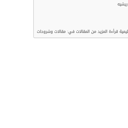
ريشيه
مية قرأءة المزيد من المقالات في: مقالات وشروحات
؟
ر دخلاً إضافياً على الأسرة، من خلال القيام بصنع العديد من المنت
المنزلية التي تهدف إلى الربح من خلال تعلمه.
الاً تفصيلياً عنه ونشأته وكيفية تعلمه وفوائده النفسية والجسدي
 بالإضافة إلى الفرق بينه والفنون المشابه الأخرى.