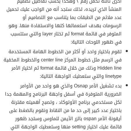
أخرى ثالثة تحمل رقم ٢ وهكذا بحسب تفاصيل تصميم
المنشأ الذي تريده، لذلك ستجد أنه من الواجب عليك تحميل
عدد ملائم من الطبقات بما يتناسب مع التصاميم أو
الرسومات بهدف استعمالها كلها والاستفادة منها. وهو
المتوفر في قائمة format ثم تختار layer والتي ستتسبب
في ظهور اللوحات التالية:
تقوم باختيار واحد أو أكثر من الخطوط الهامة المستخدمة
في الرسم مثل خطوط المركز center line والخطوط المخفية
Hidden line وذلك من خلال قائمة format ثم اختيار الأمر
linetype والتي ستعطيك الواجهة التالية:
بدء تشغيل الأمر Osnap والذي هو واحد من الأوامر
الضرورية المتوفرة في أسفل واجهة البرنامج والمهمة جدا
لكل مستخدمي برنامج الأوتوكاد ، وتصبح أهميته مقترنة
باختيار عدد كبير إلى حد ما من النقاط ونقوم بالضغط على
أيقونة الأمر ospan بالزر الأيمن للماوس وستجد ظهور
قائمة عليك اختيار setting منها وستعطيك الواجهة التي