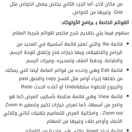
من مكان لأخر، أما الجزء الثاني يختص ببعض الخواص مثل
Grid وغيرها من الخواص.
القوائم الخاصة بـ برنامج الأوتوكاد:
سنقوم فيما يلي بتقديم شرح مختصر لقوائم شريط المقام:
قائمة file: والتي تعتبر قائمة أساسية في العديد من
البرامج والتطبيقات وبها خيارات فتح وإغلاق للوحة الرسم،
والطباعة، وحفظ الملف وتصديره، وميزات الرسم.
قائمة Edit وهي واحده من قوائم العامة أيضا التي يمكنك
من خلالها إجراء أوامر مثل النسخ copy واللصق past
والرجوع للخطوة سابقةUndo أو أعاده الحدث Redo
قائمة View: وهي قائمة مختصة بأساليب العرض كما هو
واضح من أسمها، كما تعرض خيارات تكبير وتصغير Zoom in
، Zoom out وامكانية العرض للتصاميم بتقنيات ثنائي وثلاثي
الأبعاد وأوامر طلاء وغيرها من المهام.
قائمة إدراج Insert: والتي هي واحدة من القوائم