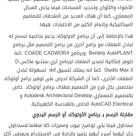
الأضواء والألوان وتحديد المساحات فيما يخص المجال
المعماري، كما أن هناك العديد من الملحقات للتصاميم
الميكانيكية وإتمام الكثير من الاختبارات عليها.
هذا بالإضافة إلى أن برنامج الاوتوكاد يدعم بخاصيه تسمح له
تبادل الملفات مع برامج أخرى من برامج التصميم مثل برنامج
Bentely AutoPLANT وبرنامج COADE CADWORX كما
تتوفر إمكانية تصدير الملفات لبرنامج ثري ستديو ماكس D
Studio Max 3 كمآ انه يمتلك تنسيق dxf لسهولة تبادل
الملفات الأخرى، كما أن الشركة تحرص على توفير برامج أوتوكاد
متخصص بكل فرع من التصميم فهناك برنامج أوتوكاد خاص
بالتصميم المعماري Autodesk Architectural Desktop و
AutoCAD Electrical الخاص بالهندسة الكهربائية.
مقارنة الرسم بـ برنامج
الأوتوكاد
أو الرسم اليدوي
سنحاول فيما يلي توضيح عيوب ومميزات كلا منهما فسنحاول
ذكر أيهما أسرع أيهم يتميز بالراحة في الإستخدام ويعطي أكثر