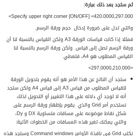
ثم ستجد بعد ذلك عبارة:
Specify upper right corner [ON/OFF] <420.0000,297.000>
والتي تدل على ضرورة إدخال حجم ورقة الرسم.
فمثلا إذا كانت قياسات الورقة A3 ولكن القياس بالنسبة لنا أن
ورقة الرسم تصل إلى قياس ولكن ورقة الرسم بالنسبة لنا
القياس المطلوب هو A4، فتعطي
<297.0000,210.000>
ستجد أن الناتج عن هذا الأمر هو أنه يقوم بتحويل الورقة
للقياس المطلوب من قياس A3 إلى قياس A4 ولكن ستجد
أنه لا توجد أي دلاله على هذا التغيير أو التحويل لذلك
نستخدم أمر Grid والذي يقوم بإظهار ورقة الرسم على
شكل نقاط موضوعه على مسافات متساوية DX و Dy،
والتي يمكنك تغير هذه المسافات من الخطوات الآتية:
نكتب Grid في نافذة الأوامر Command windows وستجد هذه