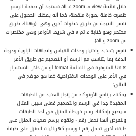
خلال قائمة view فـ zoom فـ all فستجد أن صفحة الرسم
ظهرت كاملة بصورة منقطة، كما أنه يمكنك الحصول على
نفس النتيجة عن طريق خطوات أخرى وهي (وهناك طريق
مختصر وهو كتابة z ثم a في شريط الأوامر وهي مختصرات
عن zoom و all).
نقوم بتحديد واختيار وحدات القياس واتجاهات الزاوية ودرجة
الدقة بما يتناسب مع الرسم أو التصميم عن طريق الأمر
Units المتوفرة في القائمة format أو من خلال الاستمرار
في الأمر على الوحدات الافتراضية كما هو موضح في
التالي:
يمكنك برنامج الأوتوكاد من إنجاز العديد من الطبقات
المفيدة جدا في الرسم والتصميم فعلى سبيل المثال
سيصبح بإمكانك رسم خريطة للمنزل في أحد الطبقات
ولنفرض أنها تحمل رقم ٠ وتقوم برسم صحيات المنزل على
طبقه أخرى تحمل رقم ١ ورسم كهربائيات المنزل على طبقة