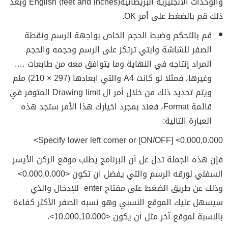
والوحدات الانجليزية البريطانيةEnglish (feet and inches) وبعد
ذلك قم بالضغط على أمر OK.
قم بالتحكم وضبط الحجم الخاص بواجهة الرسم ونقطة
الصفر للشاشة وابتي ترتكز على الرسم وحجمه والحجم
المراد إنتاجه في النهاية وما يتوافق معه من طابعات ….
وغيرها، فمثلا لو كانت A4 والتي ابعادها (297 × 210) ملم
ويتم تحديد ذلك من خلال أمر ال Drawing limit المتوفر في
قائمة Format، فعند بمجرد اخيارك هذا الأمر ستجد هذه
العبارة التالية:
Specify lower left corner or [ON/OFF] <0.000,0.000>
فإن هذه الجملة تدل عل أن البرنامج يطلب موقع الركن الأيسر
السفلي لورقه الرسم والتي يفضل ان تكون <0.000,0.000>
وذلك عن طريق الضغط على مفتاح enter للإدخال والذي
سيسهل عليك الموقع النسبي وهو نسبه الصفر الأكثر كفاءة
بالنسبة لموقع آخر مثل أن يكون <10.000,10.000>.