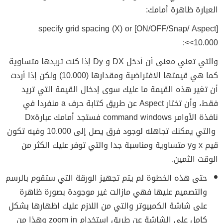
العبارة ظاهرة أمامك:
specify grid spacing (X) or [ON/OFF/Snap/ Aspect]
<10.000>:
والتي تعني معنى أن أدخل DX و Dy إذا كنت تريدها متساوية
كما هي قيمتها الافتراضية ومقدارها (10.000) ولكن إذا أردت
أن تغير هذه القيمة ما عليك سوى إدخال القيمة التي تريد
فقط، وأن تختار Aspect عن طريق كتابة حرف a منفردا في
نافذة الأوامر command windows فستجد أمامك عبارةDx
والتي يمكنك تجاهله لوجود فرق يصل إلى 10.000 وفيه تكون
قيم x وy متساوية ومناسبة جدا والتي توفر عليك الكثر من
الوقت الثمين.
حتى هذه الخطوة لم يتم تجهيز الورقة التي ستقوم بالرسم
والتصميم عليها فهي مازالت غير موجودة بصورة ظاهرة
على شاشة الكمبيوتر والتي من اللازم عليك اظهارها بشكل
كامل على الشاشة عن طريق استخدام zoom in وهذا من