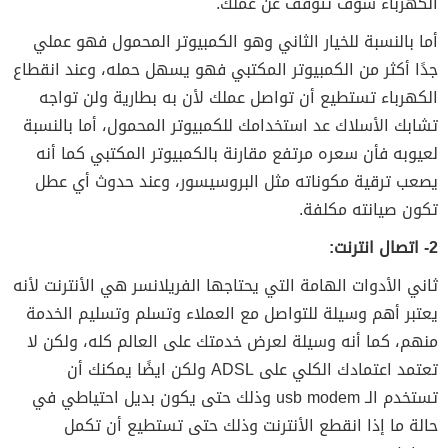
الكهرباء سوف تتوقف عن عملك.
أما بالنسبة للخيار الثاني وهو الكمبيوتر المحمول فهو عملي
جدًا أكثر من الكمبيوتر المكتبي فهو يسهل حمله، وعند انقطاع
الكهرباء تستطيع أن تواصل عملك لأن به بطارية ولن تواجه
تشابك الأسلاك عد استخدامك للكمبيوتر المحمول، أما بالنسبة
لعيوبه فأن سعره مرتفع مقارنة بالكمبيوتر المكتبي كما أنه
يصعب ترقية مكوناته مثل البروسيسور، وعند حدوث أي عطل
تكون صيانته مكلفة.
2- اتصال انترنت:
ثاني الأدوات الهامة التي يحتاجها الفريلانسر هي الأنترنت لأنه
يعتبر أهم وسيلة للتواصل مع العملاء وتسلم وتسليم الخدمة
منهم، كما أنه وسيلة لعرض خدمتك على العالم كله، ولكن لا
تعتمد اعتمادك الكلي على ADSL ولكن ايضًا يمكنك أن
تستخدم الـ usb modem وذلك حتى يكون بديل احتياطي في
حالة ما إذا انقطع الأنترنت وذلك حتى تستطيع أن تكمل