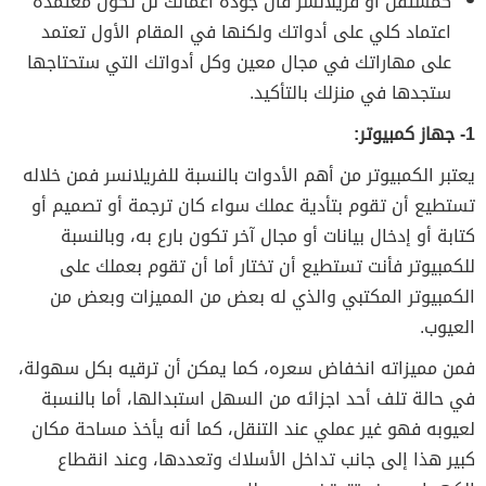
كمستقل أو فريلانسر فأن جودة أعمالك لن تكون معتمدة
اعتماد كلي على أدواتك ولكنها في المقام الأول تعتمد
على مهاراتك في مجال معين وكل أدواتك التي ستحتاجها
ستجدها في منزلك بالتأكيد.
1- جهاز كمبيوتر:
يعتبر الكمبيوتر من أهم الأدوات بالنسبة للفريلانسر فمن خلاله
تستطيع أن تقوم بتأدية عملك سواء كان ترجمة أو تصميم أو
كتابة أو إدخال بيانات أو مجال آخر تكون بارع به، وبالنسبة
للكمبيوتر فأنت تستطيع أن تختار أما أن تقوم بعملك على
الكمبيوتر المكتبي والذي له بعض من المميزات وبعض من
العيوب.
فمن مميزاته انخفاض سعره، كما يمكن أن ترقيه بكل سهولة،
في حالة تلف أحد اجزائه من السهل استبدالها، أما بالنسبة
لعيوبه فهو غير عملي عند التنقل، كما أنه يأخذ مساحة مكان
كبير هذا إلى جانب تداخل الأسلاك وتعددها، وعند انقطاع