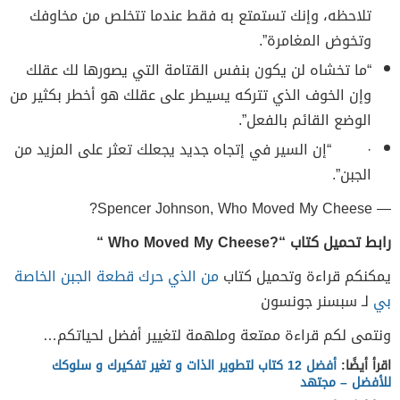
تلاحظه، وإنك تستمتع به فقط عندما تتخلص من مخاوفك
وتخوض المغامرة”.
“ما تخشاه لن يكون بنفس القتامة التي يصورها لك عقلك
وإن الخوف الذي تتركه يسيطر على عقلك هو أخطر بكثير من
الوضع القائم بالفعل”.
· “إن السير في إتجاه جديد يجعلك تعثر على المزيد من
الجبن”.
― Spencer Johnson, Who Moved My Cheese?
رابط تحميل كتاب “?
Who Moved My Cheese
“
يمكنكم قراءة وتحميل كتاب
من الذي حرك قطعة الجبن الخاصة
بي
لـ سبسنر جونسون
ونتمى لكم قراءة ممتعة وملهمة لتغيير أفضل لحياتكم…
اقرأ أيضًا:
أفضل 12 كتاب لتطوير الذات و تغير تفكيرك و سلوكك
للأفضل – مجتهد