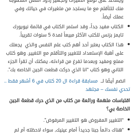
ويساعد على توقع التغيرات وتجهيز ردود الفعل المطلوبة
منك لتتأقلم مع ما يستجد من متغيرات في حياتك وفي
عملك أيضاً.
الكتاب مفيد جداً، وقد استمر الكتاب في قائمة نيويورك
تايمز بزنس للكتب الأكثر مبيعاً لمدة 5 سنوات تقريباً.
هذا الكتاب يعتبر أحد أهم كتب علم النفس والذي يجعلك
على أهبة الإستعداد للتغيير والتأقلم مع التغيير. وهو كتاب
ممتع ومفيد وبعدما تفرغ من قراءته، يمكنك أن تقرأ الجزء
التاني وهو كتاب “انا الذي حركت قطعت الجبن الخاصه بك”.
انضم أيضًا لــ
مسابقة قراءة ال 20 كتاب في 6 أشهر فقط ..
تحدي نفسك – مجتهد
اقتباسات ملهمة ورائعة من كتاب من الذي حرك قطعة الجبن
الخاصة بي؟
“التغيير المفروض هو التغيير المرفوض”.
“هناك دائماً جبنا جديداً أمام عينيك, سواء لاحظته أم لم