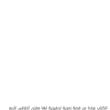
الكتاب عبارة عن قصة زمزية تحفيزية لها مغزى أخلاقي لأربع