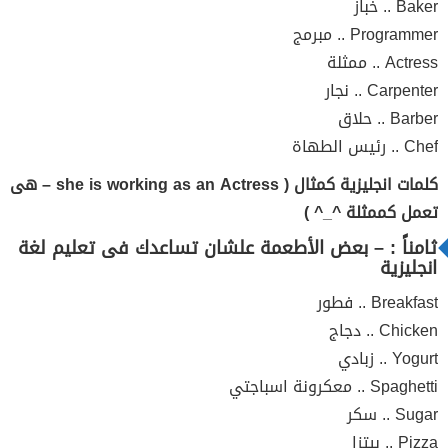
Baker .. خباز
Programmer .. مبرمج
Actress .. ممثلة
Carpenter .. نجار
Barber .. حلاق
Chef .. رئيس الطهاة
كلمات انجليزية كمثال ( she is working as an Actress – هى
تعمل كممثلة ^_^ )
ثامناً : – بعض الأطعمة علشان تساعدك فى تعليم لغة
انجليزية
Breakfast .. فطور
Chicken .. دجاج
Yogurt .. زبادي
Spaghetti .. معكرونة اسباجتي
Sugar .. سكر
Pizza .. بيتزا