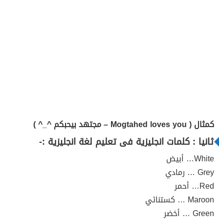
كمثال ( Mogtahed loves you – مجتهد بيحبكم ^_^ )
ثانيا : كلمات انجليزية فى تعليم لغة انجليزية :-
White… أبيض
Grey … رمادي
Red… أحمر
Maroon … كستنائي
Green … أخضر