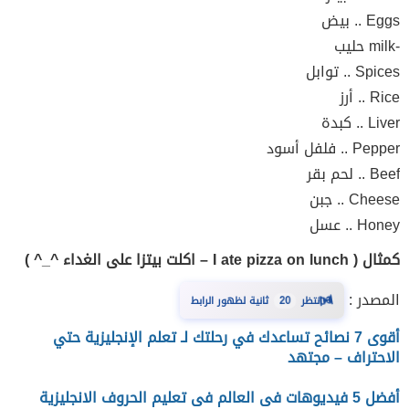
Eggs .. بيض
-milk حليب
Spices .. توابل
Rice .. أرز
Liver .. كبدة
Pepper .. فلفل أسود
Beef .. لحم بقر
Cheese .. جبن
Honey .. عسل
كمثال ( I ate pizza on lunch – اكلت بيتزا على الغداء ^_^ )
⏳
المصدر :
انتظر
20
ثانية لظهور الرابط
أقوى 7 نصائح تساعدك في رحلتك لـ تعلم الإنجليزية حتي
الاحتراف – مجتهد
أفضل 5 فيديوهات فى العالم فى تعليم الحروف الانجليزية