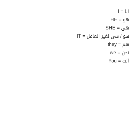
انا = I
هو = HE
هى = SHE
هو / هى لغير العاقل = IT
هم = they
نحن = we
أنت = You