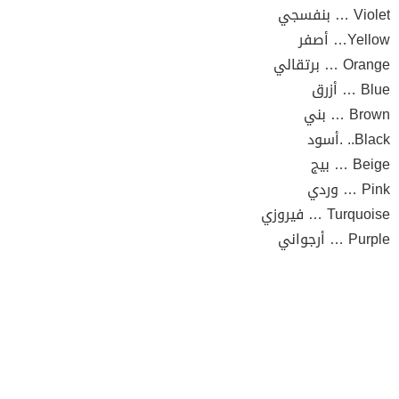
Violet … بنفسجي
Yellow… أصفر
Orange … برتقالي
Blue … أزرق
Brown … بني
Black.. .أسود
Beige … بيج
Pink … وردي
Turquoise … فيروزي
Purple … أرجواني