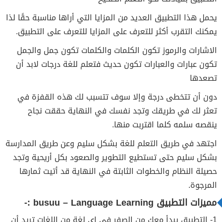
يحمل هذا التطبيق العديد من المزايا التي أراها مناسبة حقًا لذا
يمكنك التقرب أكثر للتعرف على المزايا للتعرف على التطبيق.
الاشارات والرموز تكون الكلمات والكلمات تكون جمل والجمل
تكون عبارات والعبارات تكون حديث فتعلم للغة درجات لابد أن
تصعدها
دون أن تتخطى درجة وإلا سوف تتسبب لك هذه القفزة في
تعثر لك في طريقك وتجد نفسك في النهاية حققت نجاح
ينقصه سلمه كلما اقتربت منها.
اجتهد في طريق التعلم للغة بشكل سليم وعن طريق المدارسة
بشكل سليم حتى تستطيع التطوير والصعود بكل أريحية وتجد
حصيلة النظام والخطوات الثابتة في النهاية قد أتيت ثمارها
المرجوة.
مميزات التطبيق busuu – Language Learning :-
1- التطبيق يبدأ معك من الصفر في اي لغة من اللغات تريد أن