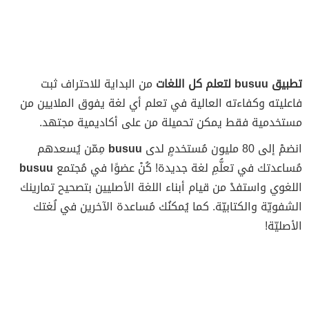
تطبيق busuu‏ لتعلم كل اللغات
من البداية للاحتراف ثبت
فاعليته وكفاءته العالية في تعلم أي لغة يفوق الملايين من
مستخدمية فقط يمكن تحميلة من على أكاديمية مجتهد.
انضمْ إلى 80 مليون مُستخدمٍ لدى
busuu
مِمّن يُسعدهم
مُساعدتك في تعلُّمِ لغة جديدة! كُنْ عضوًا في مُجتمع
busuu
اللغوي واستفدْ من قيام أبناء اللغة الأصليين بتصحيح تمارينك
الشفويّة والكتابيّة. كما يُمكنُك مُساعدة الآخرين في لُغتك
الأصليّة!