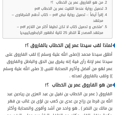
من هو الفاروق عمر بن الخطاب ؟!
تحميل رواية عندما التقيت عمر بن الخطاب pdf
إقرأ أيضاً :- تحميل رواية نبض pdf – كتاب أدهم الشرقاوى –
مجتهد
“ملخص و تحميل كتاب لا تكن لطيفا أكثر من اللازم pdf –
مجتهد.المصدر ⏳ انتظر 25 ثانية لظهور الرابطويكيبيديا
لماذا لقب سيدنا عمر إبن الخطاب بالفاروق ؟!
أطلق سيدنا محمد ((صلى الله علية وسلم )) لقب الفاروق على
سيدنا عمر لإنة رأى فية إنه يفرق بين الحق والباطل والفاروق
عمر لهو من أفضل وأكرم الصحابة للنبى (( صلى الله علية وسلم
)) ولقب بالفاروق لعدله .
من هو الفاروق عمر بن الخطاب ؟!
الفاروق ( عمر بن الخطاب بن نفيل بن عبد العزى بن رياحبن عبد
الله بن قرط بن رزاح بن عدى بن كعب بن لؤى بن غالب بن فهر
بن مالك بن النضر ) , هو واحد من أشد وأقوى والصحابة وأكثر