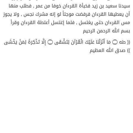
سيدنا سعيد بن زيد فخبأة القرءان خوفا من عمر , فطلب منها
أن يعطيها القرءان فرفضت موجتاً لو إنه مشرك نجس , ولا يجوز
مس القرءان حتى يغتسل , فلما إغتسل أعتطة القرءان وقرأ
بسم الله الرحمن الرحيم
(( طه ۝ مَا أَنْزَلْنَا عَلَيْكَ الْقُرْآنَ لِتَشْقَى ۝ إِلَّا تَذْكِرَةً لِمَنْ يَخْشَى
)) صدق الله العظيم