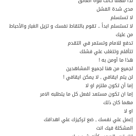
لذا مهما كانت قوة العائق
مدي شدة الفشل
لا تستسلم
لا تستسلم ابداً .. تقوم بالتقاط نفسك و تزيل الغبار والأحباط
من عليك
تدفع للامام وتستمر في التقدم
تتأقلم وتتغلب علي فشلك
هذا ما أومن به !
لجميع من هنا لجميع المشاهدين
لن يتم ايقافي , لا يمكن ايقافي !
إما أن تكون ملتزم او لا
إما ان تكون مستعد لفعل كل ما يتطلبه الامر
مهما كان ذلك
او لا
إعمل علي نفسك , ضع تركيزك علي اهدافك
المشكلة فيك انت