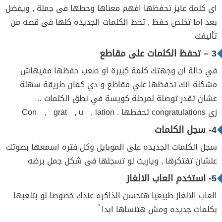
اى كلمة عايز تحفظها افهم معناها وحطها فى جملة , ويفضل
بعد اما تخلص حفظ , تحط الكلمات الجديده كلها فى قصه من
تأليفك
3 – تحفظ الكلمات على مقاطع
في حالة ان وجهتك كلمة كبيرة او صعب حفظها مفيهاش
مشكلة انك تحفظها علي مقاطع و دي كمان طريقة سهلة
عشان تقدر توصلة لمرحلة كويسة في نطق الكلمات ..
زى congratulations تحفظها . Con , grat , u , lation
4- سجل الكلمات
سجل الكلمات الجديده على الموبايل وكل فتره اسمعها بصوتك
علشان تفتكرها , وياريت لو تسجلها فى شكل جمل برضه
5- استخدم العاب الالغاز
العاب الالغاز طبيعيا هتحسن الذاكره عندك خصوصا لو بتلعبها
بكلمات جديده ومش هتنساها ابدا ً