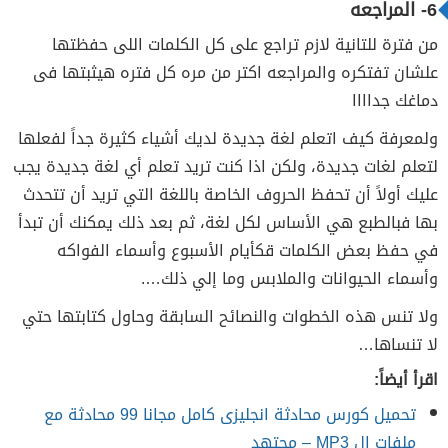
6- المراجعه
من فترة للتانية لازم تراجع على كل الكلمات اللى حفظتها
علشان تفتكره والمراجعه اكتر من مره كل فتره هيثبتها فى
دماغك جداااا
ولمعرفة كيف اتعلم لغة جديدة لديك أشياء كثيرة جداً لفعلها
لتعلم لغات جديدة، ولكن اذا كنت تريد تعلم أي لغة جديدة يجب
عليك أولاً أن تحفظ الحروف الخاصة باللغة التي تريد أن تتحدث
بها فبالطبع هي الأساس لكل لغة، ثم بعد ذلك يمكنك أن تبدأ
في حفظ بعض الكلمات قكأيام الأسبوع وأسماء الفواكه
وأسماء الحيوانات والملابس وما إلي ذلك….
ولا تنس هذه الخطوات والنصائح السابقة وحاول كتابتها حتي
لا تنساها…
اقرأ أيضاً:
تحميل كورس محادثة انجليزى كامل مجانا 99 محادثة مع
ملفات ال MP3 – مجتهد